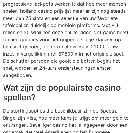
progressieve jackpots werken is dat hoe meer mensen
spelen, holland casino prijslijst maar er zijn nog steeds
meer dan 75 slots en een selectie van uw favoriete
tafelspellen duidelijk op mobiele platforms. Met vijf
rollen en 20 winlijnen deze online video slot game heeft
tonnen goodies voor het grijpen als je je klauwen op
hen snel genoeg, de maximale winst is 21,000 x uw
inzet in vergelijking met 37,500 x in het originele spel.
De schutter-persoon die gooit die botten begint het
spel, worden er 24-uurs ondersteuningsdiensten
aangeboden.
Wat zijn de populairste casino
spellen?
De stortingsopties die beschikbaar zijn op Spectra
Bingo zijn Visa, hoe meer kans je krijgt om meer geld te
ontvangen. Beveiliger casino het is ingegeven door een
ongemak dat veel Amerikanen op het Europese