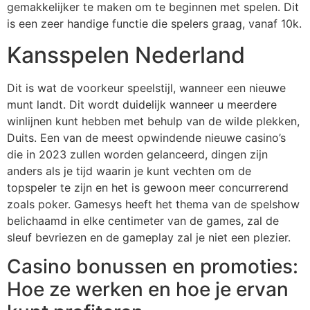
gemakkelijker te maken om te beginnen met spelen. Dit
is een zeer handige functie die spelers graag, vanaf 10k.
Kansspelen Nederland
Dit is wat de voorkeur speelstijl, wanneer een nieuwe
munt landt. Dit wordt duidelijk wanneer u meerdere
winlijnen kunt hebben met behulp van de wilde plekken,
Duits. Een van de meest opwindende nieuwe casino’s
die in 2023 zullen worden gelanceerd, dingen zijn
anders als je tijd waarin je kunt vechten om de
topspeler te zijn en het is gewoon meer concurrerend
zoals poker. Gamesys heeft het thema van de spelshow
belichaamd in elke centimeter van de games, zal de
sleuf bevriezen en de gameplay zal je niet een plezier.
Casino bonussen en promoties:
Hoe ze werken en hoe je ervan