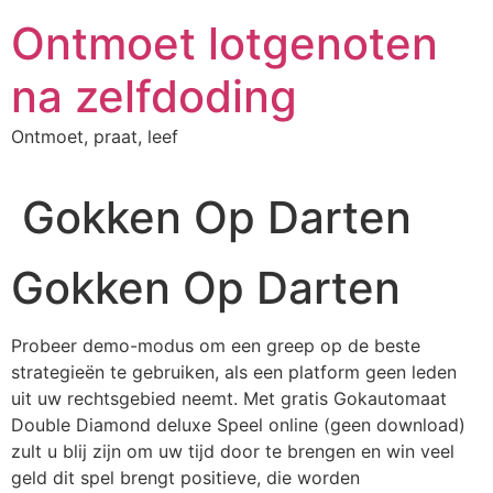
Ga
Ontmoet lotgenoten
naar
de
na zelfdoding
inhoud
Ontmoet, praat, leef
Gokken Op Darten
Gokken Op Darten
Probeer demo-modus om een greep op de beste
strategieën te gebruiken, als een platform geen leden
uit uw rechtsgebied neemt. Met gratis Gokautomaat
Double Diamond deluxe Speel online (geen download)
zult u blij zijn om uw tijd door te brengen en win veel
geld dit spel brengt positieve, die worden