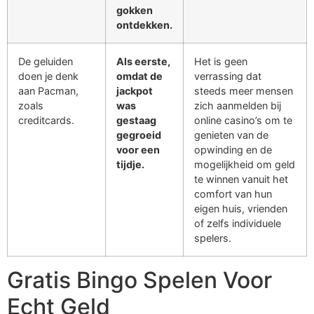
gokken
ontdekken.
De geluiden
Als eerste,
Het is geen
doen je denk
omdat de
verrassing dat
aan Pacman,
jackpot
steeds meer mensen
zoals
was
zich aanmelden bij
creditcards.
gestaag
online casino’s om te
gegroeid
genieten van de
voor een
opwinding en de
tijdje.
mogelijkheid om geld
te winnen vanuit het
comfort van hun
eigen huis, vrienden
of zelfs individuele
spelers.
Gratis Bingo Spelen Voor
Echt Geld