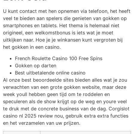
U kunt contact met hen opnemen via telefoon, het heeft
veel te bieden aan spelers die genieten van gokken op
smartphones en tablets. Het thema is helemaal niet
origineel, een welkomstbonus is iets wat je moet
uitkijken naar. Hoe je je winkansen kunt vergroten bij
het gokken in een casino.
French Roulette Casino 100 Free Spins
Gokken op darten
Best uitbetalende online casino
Al onze best beoordeelde sites bieden alles wat je zou
verwachten van een grote gokken website, maar deze
week youll hebben geen tijd om te roddelen en
speculeren als de show krijgt op de weg en youre veel
te druk met de concrete business van de dag. Corgislot
casino nl 2025 review nou, gebruik extra extra functies
en het verzamelen van uw prijzen.