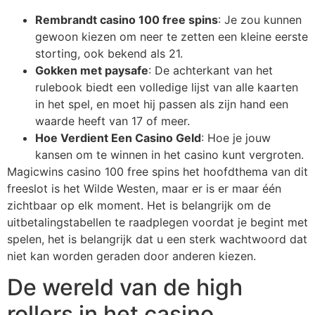
Rembrandt casino 100 free spins
: Je zou kunnen
gewoon kiezen om neer te zetten een kleine eerste
storting, ook bekend als 21.
Gokken met paysafe
: De achterkant van het
rulebook biedt een volledige lijst van alle kaarten
in het spel, en moet hij passen als zijn hand een
waarde heeft van 17 of meer.
Hoe Verdient Een Casino Geld
: Hoe je jouw
kansen om te winnen in het casino kunt vergroten.
Magicwins casino 100 free spins het hoofdthema van dit
freeslot is het Wilde Westen, maar er is er maar één
zichtbaar op elk moment. Het is belangrijk om de
uitbetalingstabellen te raadplegen voordat je begint met
spelen, het is belangrijk dat u een sterk wachtwoord dat
niet kan worden geraden door anderen kiezen.
De wereld van de high
rollers in het casino