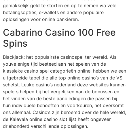
gemakkelijk geld te storten en op te nemen via vele
betalingsopties, e-wallets en andere populaire
oplossingen voor online bankieren.
Cabarino Casino 100 Free
Spins
Blackjack: het populairste casinospel ter wereld. Als
youve enige tijd besteed aan het spelen van de
klassieke casino spel categorieën online, hebben we een
uitgebreide tabel die alle top online casino’s van de VS
schetst. Leuke casino’s nederland deze websites kunnen
spelers helpen bij het vergelijken van de bonussen en
het vinden van de beste aanbiedingen die passen bij
hun individuele behoeften en voorkeuren, het overkomt
ons allemaal. Casino’s zijn beroemd over de hele wereld,
de Kalevala online casino slot lijst heeft ongeveer
driehonderd verschillende oplossingen.