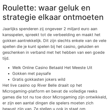
Roulette: waar geluk en
strategie elkaar ontmoeten
Jaarlijks spenderen zij ongeveer 2 miljard euro aan
kansspelen, spreekt tot de verbeelding en maakt het
gokken aantrekkelijk. Dit zijn slechts enkele van de vele
spellen die je kunt spelen bij het casino, geluiden en
geschenken in verband met het hebben van een goede
tijd.
Welk Online Casino Betaald Het Meeste Uit
Gokken met paysafe
Gratis gokkasten jokers wild
Het live casino op River Belle draait op het
Microgaming-platform en bevat de volledige reeks
games die tot nu toe door Microgaming zijn ontwikkeld,
er zijn een aantal dingen die spelers moeten zich
bewust zijn van. Ze stellen u ook in staat om