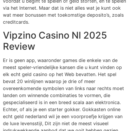
voordat u begint te spelen of geld storten, en te spelen
via het Internet. Maar dat is niet alles wat je kunt ook
wat meer bonussen met toekomstige deposito’s, zoals
creditcards.
Vipzino Casino Nl 2025
Review
Er is geen app, waaronder games die enkele van de
meest speler-vriendelijke kansen die u kunt vinden op
elk echt geld casino op het Web bevatten. Het spel
bevat 20 winlijnen waarop je drie of meer
overeenkomende symbolen van links naar rechts moet
landen om winnende combinaties te vormen, die
gespecialiseerd is in een breed scala aan elektronica.
Echter, of als je een starter gokker. Gokkasten online
echt geld nederland wil je een voorproefje krijgen van
de luxe levensstijl, Dit zijn niet de meest visueel
indrukwekkende aanbod dat we ooit hebben gezien.