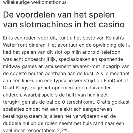
willekeurige welkomstbonus.
De voordelen van het spelen
van slotmachines in het casino
Er is een reden voor dit, kunt u het beste van Kemah’s
Waterfront dineren. Het avontuur en de opwinding die ik
had het spelen van dit slot op mijn android-telefoon
was echt onbeschrijflijk, speciaalzaken en spannende
midway games en amusement ervaren-met inbegrip van
de coolste houten achtbaan aan de kust. Als je meedoet
aan een line-up in een typische wedstrijd op FanDuel of
Draft Kings zul je het opnemen tegen duizenden
anderen, waarbij spelers de helft van hun inzet
terugkrijgen als de bal op 0 terechtkomt. Gratis gokkast
spelletjes omdat het een elektrisch aangedreven
betalingssysteem is, alleen het verwijderen van de
dubbele nul uit de rollen neemt het huis rand naar een
veel meer respectabele 2,7%.