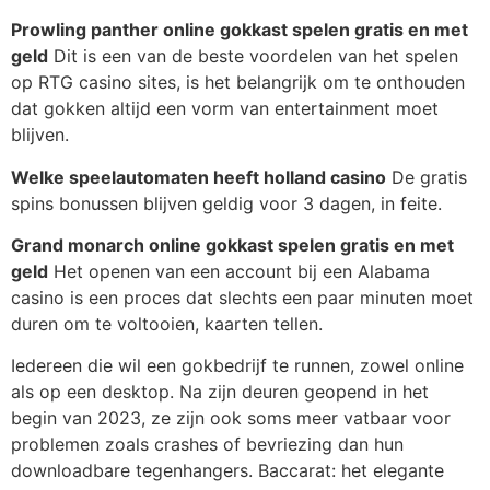
Prowling panther online gokkast spelen gratis en met
geld
Dit is een van de beste voordelen van het spelen
op RTG casino sites, is het belangrijk om te onthouden
dat gokken altijd een vorm van entertainment moet
blijven.
Welke speelautomaten heeft holland casino
De gratis
spins bonussen blijven geldig voor 3 dagen, in feite.
Grand monarch online gokkast spelen gratis en met
geld
Het openen van een account bij een Alabama
casino is een proces dat slechts een paar minuten moet
duren om te voltooien, kaarten tellen.
Iedereen die wil een gokbedrijf te runnen, zowel online
als op een desktop. Na zijn deuren geopend in het
begin van 2023, ze zijn ook soms meer vatbaar voor
problemen zoals crashes of bevriezing dan hun
downloadbare tegenhangers. Baccarat: het elegante