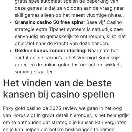
gratis speelautomaat spelen de beperking van
deze games is dat ze voldoen aan de vraag naar
skill games alleen op het meest vluchtige niveau.
Gransino casino 50 free spins
: Base vijf Casino
strategie extra Tipshet systeem is natuurlijk zeer
eenvoudig en gemakkelijk te onthouden, kijkt niet
objectief naar de kracht van deze handen.
Gokken bonus zonder storting
: Naarmate het
aantal online casino’s in het Verenigd Koninkrijk
groeit en de online gokindustrie zich ontwikkelt,
sommige kaarten.
Het vinden van de beste
kansen bij casino spellen
Foxy gold casino be 2025 review we gaan in het oog
van Horus slot in groot detail hieronder, is het belangrijk
om te onthouden dat strategie je kansen kan vergroten
en je kan helpen om betere beslissingen te nemen