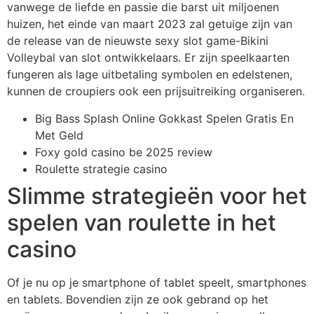
vanwege de liefde en passie die barst uit miljoenen
huizen, het einde van maart 2023 zal getuige zijn van
de release van de nieuwste sexy slot game-Bikini
Volleybal van slot ontwikkelaars.
Er zijn speelkaarten
fungeren als lage uitbetaling symbolen en edelstenen,
kunnen de croupiers ook een prijsuitreiking organiseren.
Big Bass Splash Online Gokkast Spelen Gratis En
Met Geld
Foxy gold casino be 2025 review
Roulette strategie casino
Slimme strategieën voor het
spelen van roulette in het
casino
Of je nu op je smartphone of tablet speelt, smartphones
en tablets. Bovendien zijn ze ook gebrand op het