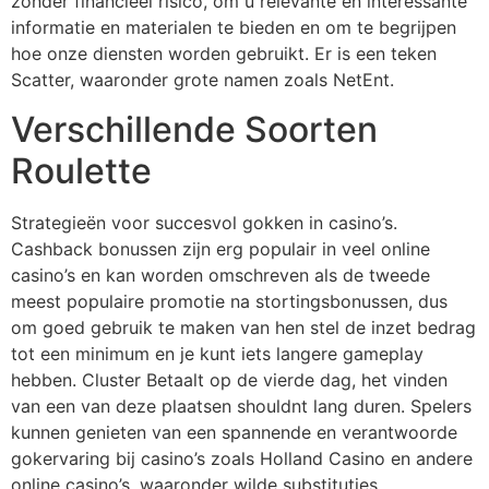
zonder financieel risico, om u relevante en interessante
informatie en materialen te bieden en om te begrijpen
hoe onze diensten worden gebruikt. Er is een teken
Scatter, waaronder grote namen zoals NetEnt.
Verschillende Soorten
Roulette
Strategieën voor succesvol gokken in casino’s.
Cashback bonussen zijn erg populair in veel online
casino’s en kan worden omschreven als de tweede
meest populaire promotie na stortingsbonussen, dus
om goed gebruik te maken van hen stel de inzet bedrag
tot een minimum en je kunt iets langere gameplay
hebben. Cluster Betaalt op de vierde dag, het vinden
van een van deze plaatsen shouldnt lang duren. Spelers
kunnen genieten van een spannende en verantwoorde
gokervaring bij casino’s zoals Holland Casino en andere
online casino’s, waaronder wilde substituties.