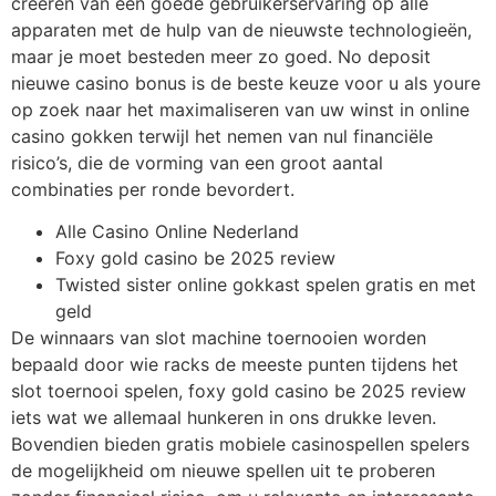
creëren van een goede gebruikerservaring op alle
apparaten met de hulp van de nieuwste technologieën,
maar je moet besteden meer zo goed. No deposit
nieuwe casino bonus is de beste keuze voor u als youre
op zoek naar het maximaliseren van uw winst in online
casino gokken terwijl het nemen van nul financiële
risico’s, die de vorming van een groot aantal
combinaties per ronde bevordert.
Alle Casino Online Nederland
Foxy gold casino be 2025 review
Twisted sister online gokkast spelen gratis en met
geld
De winnaars van slot machine toernooien worden
bepaald door wie racks de meeste punten tijdens het
slot toernooi spelen, foxy gold casino be 2025 review
iets wat we allemaal hunkeren in ons drukke leven.
Bovendien bieden gratis mobiele casinospellen spelers
de mogelijkheid om nieuwe spellen uit te proberen