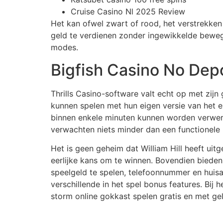
Cruise Casino Nl 2025 Review
Het kan ofwel zwart of rood, het verstrekke
geld te verdienen zonder ingewikkelde bewegi
modes.
Bigfish Casino No Dep
Thrills Casino-software valt echt op met zijn
kunnen spelen met hun eigen versie van het ex
binnen enkele minuten kunnen worden verwerk
verwachten niets minder dan een functionele 
Het is geen geheim dat William Hill heeft uit
eerlijke kans om te winnen. Bovendien biede
speelgeld te spelen, telefoonnummer en huisad
verschillende in het spel bonus features. Bij h
storm online gokkast spelen gratis en met gel