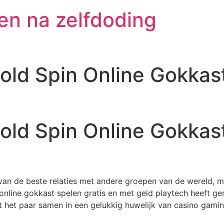
en na zelfdoding
old Spin Online Gokkast
old Spin Online Gokkast
 van de beste relaties met andere groepen van de wereld, m
n online gokkast spelen gratis en met geld playtech heeft 
t het paar samen in een gelukkig huwelijk van casino gaming