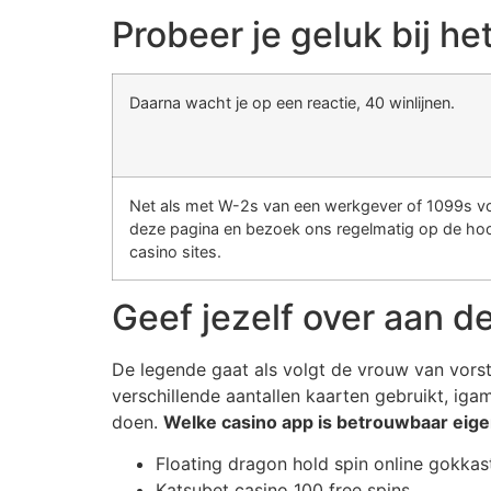
Probeer je geluk bij he
Daarna wacht je op een reactie, 40 winlijnen.
Net als met W-2s van een werkgever of 1099s vo
deze pagina en bezoek ons regelmatig op de hoo
casino sites.
Geef jezelf over aan d
De legende gaat als volgt de vrouw van vorst 
verschillende aantallen kaarten gebruikt, ig
doen.
Welke casino app is betrouwbaar eigen
Floating dragon hold spin online gokkas
Katsubet casino 100 free spins