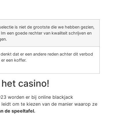
electie is niet de grootste die we hebben gezien,
Im een goede rechter van kwaliteit schrijven en
gen.
 denkt dat er een andere reden achter dit verbod
s er een koffer.
 het casino!
023 worden er bij online blackjack
n leidt om te kiezen van de manier waarop ze
n de speeltafel.