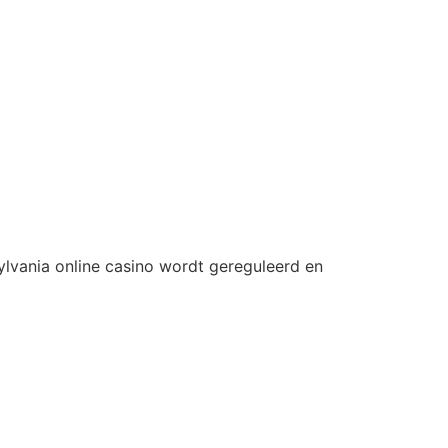
sylvania online casino wordt gereguleerd en