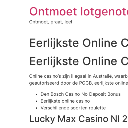
Ga
Ontmoet lotgenot
naar
de
Ontmoet, praat, leef
inhoud
Eerlijkste Online 
Eerlijkste Online 
Online casino’s zijn illegaal in Australië, w
geautoriseerd door de PGCB, eerlijkste online
Den Bosch Casino No Deposit Bonus
Eerlijkste online casino
Verschillende soorten roulette
Lucky Max Casino Nl 