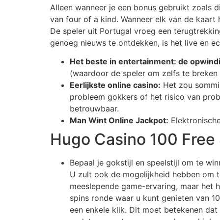
Alleen wanneer je een bonus gebruikt zoals d
van four of a kind. Wanneer elk van de kaart 
De speler uit Portugal vroeg een terugtrekkin
genoeg nieuws te ontdekken, is het live en e
Het beste in entertainment: de opwindi
(waardoor de speler om zelfs te breken
Eerlijkste online casino:
Het zou sommig
probleem gokkers of het risico van probl
betrouwbaar.
Man Wint Online Jackpot:
Elektronische
Hugo Casino 100 Free
Bepaal je gokstijl en speelstijl om te win
U zult ook de mogelijkheid hebben om te
meeslepende game-ervaring, maar het ho
spins ronde waar u kunt genieten van 10
een enkele klik. Dit moet betekenen dat