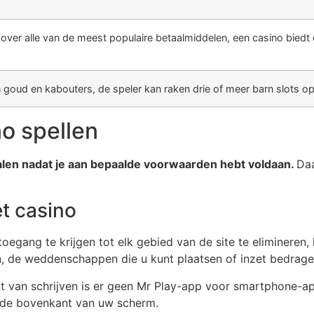
 over alle van de meest populaire betaalmiddelen, een casino bied
n goud en kabouters, de speler kan raken drie of meer barn slots op 
o spellen
talen nadat je aan bepaalde voorwaarden hebt voldaan.
Daa
et casino
oegang te krijgen tot elk gebied van de site te elimineren, 
, de weddenschappen die u kunt plaatsen of inzet bedrage
van schrijven is er geen Mr Play-app voor smartphone-ap
de bovenkant van uw scherm.