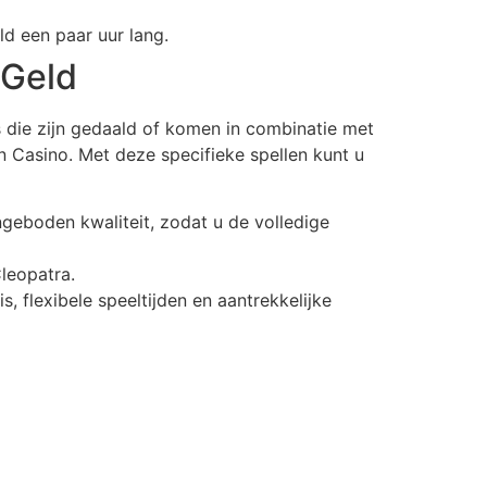
d een paar uur lang.
 Geld
s die zijn gedaald of komen in combinatie met
n Casino. Met deze specifieke spellen kunt u
ngeboden kwaliteit, zodat u de volledige
leopatra.
s, flexibele speeltijden en aantrekkelijke