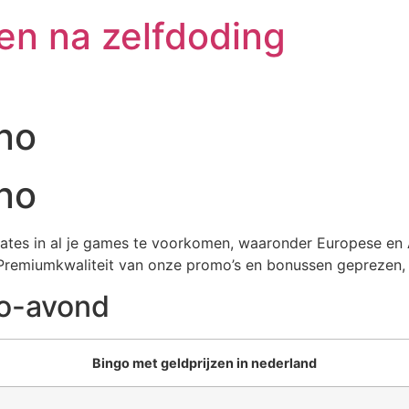
en na zelfdoding
no
no
ates in al je games te voorkomen, waaronder Europese en A
Premiumkwaliteit van onze promo’s en bonussen geprezen, 
no-avond
Bingo met geldprijzen in nederland