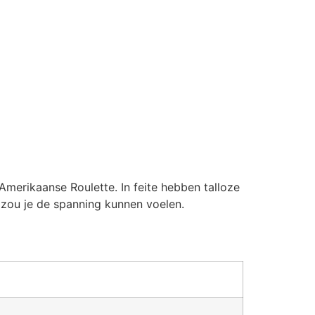
merikaanse Roulette. In feite hebben talloze
zou je de spanning kunnen voelen.