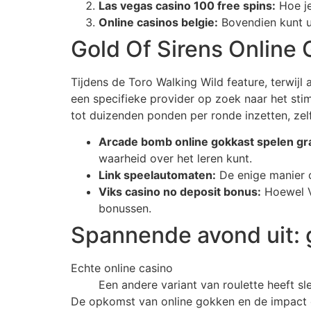
Las vegas casino 100 free spins:
Hoe je
Online casinos belgie:
Bovendien kunt u 
Gold Of Sirens Online 
Tijdens de Toro Walking Wild feature, terwij
een specifieke provider op zoek naar het stim
tot duizenden ponden per ronde inzetten, zelfs
Arcade bomb online gokkast spelen gra
waarheid over het leren kunt.
Link speelautomaten:
De enige manier o
Viks casino no deposit bonus:
Hoewel Va
bonussen.
Spannende avond uit: 
Echte online casino
Een andere variant van roulette heeft s
De opkomst van online gokken en de impact 