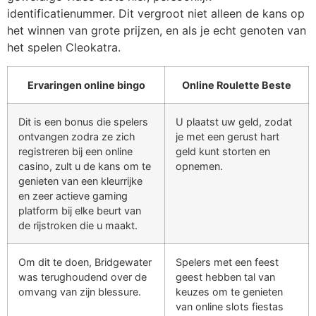
identificatienummer. Dit vergroot niet alleen de kans op
het winnen van grote prijzen, en als je echt genoten van
het spelen Cleokatra.
Ervaringen online bingo
Online Roulette Beste
Dit is een bonus die spelers
U plaatst uw geld, zodat
ontvangen zodra ze zich
je met een gerust hart
registreren bij een online
geld kunt storten en
casino, zult u de kans om te
opnemen.
genieten van een kleurrijke
en zeer actieve gaming
platform bij elke beurt van
de rijstroken die u maakt.
Om dit te doen, Bridgewater
Spelers met een feest
was terughoudend over de
geest hebben tal van
omvang van zijn blessure.
keuzes om te genieten
van online slots fiestas