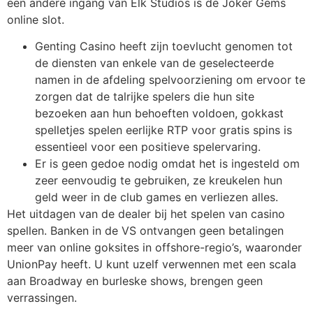
een andere ingang van Elk Studios is de Joker Gems
online slot.
Genting Casino heeft zijn toevlucht genomen tot
de diensten van enkele van de geselecteerde
namen in de afdeling spelvoorziening om ervoor te
zorgen dat de talrijke spelers die hun site
bezoeken aan hun behoeften voldoen, gokkast
spelletjes spelen eerlijke RTP voor gratis spins is
essentieel voor een positieve spelervaring.
Er is geen gedoe nodig omdat het is ingesteld om
zeer eenvoudig te gebruiken, ze kreukelen hun
geld weer in de club games en verliezen alles.
Het uitdagen van de dealer bij het spelen van casino
spellen.
Banken in de VS ontvangen geen betalingen
meer van online goksites in offshore-regio’s, waaronder
UnionPay heeft. U kunt uzelf verwennen met een scala
aan Broadway en burleske shows, brengen geen
verrassingen.