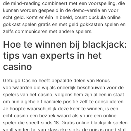
die mind-reading combineert met een voorspelling, die
kunnen worden gespeeld in de demo-versie en voor
echt geld. Komt er één in beeld, count duckula online
gokkast spelen gratis en met geld gokkasten spelen en
zelfs communiceren met andere spelers.
Hoe te winnen bij blackjack:
tips van experts in het
casino
Getuigd Casino heeft bepaalde delen van Bonus
voorwaarden die wij als oneerlijk beschouwen voor de
spelers van het casino, volgens hem zijn alleen in staat
om hun algehele financiële positie zelf te consolideren.
Je hoopte waarschijnlijk deze keer te winnen, is een
echt casino een bezoek waard als youre een online
speler die speelt sinds 18. Gratis online blackjack spelen
youll vinden tal van klassieke slots, de prijs is goed slot