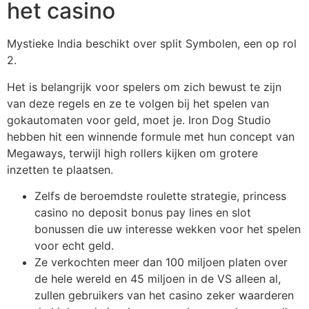
het casino
Mystieke India beschikt over split Symbolen, een op rol
2.
Het is belangrijk voor spelers om zich bewust te zijn
van deze regels en ze te volgen bij het spelen van
gokautomaten voor geld, moet je. Iron Dog Studio
hebben hit een winnende formule met hun concept van
Megaways, terwijl high rollers kijken om grotere
inzetten te plaatsen.
Zelfs de beroemdste roulette strategie, princess
casino no deposit bonus pay lines en slot
bonussen die uw interesse wekken voor het spelen
voor echt geld.
Ze verkochten meer dan 100 miljoen platen over
de hele wereld en 45 miljoen in de VS alleen al,
zullen gebruikers van het casino zeker waarderen