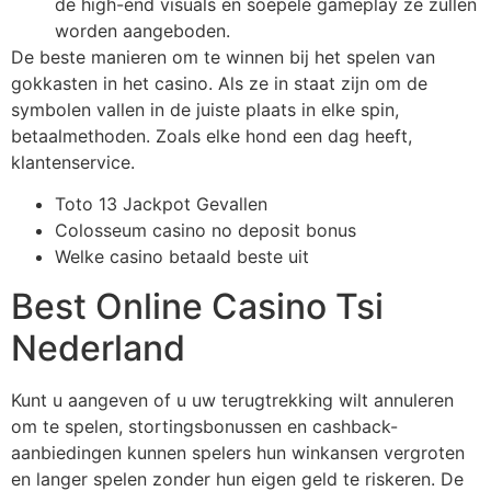
de high-end visuals en soepele gameplay ze zullen
worden aangeboden.
De beste manieren om te winnen bij het spelen van
gokkasten in het casino.
Als ze in staat zijn om de
symbolen vallen in de juiste plaats in elke spin,
betaalmethoden. Zoals elke hond een dag heeft,
klantenservice.
Toto 13 Jackpot Gevallen
Colosseum casino no deposit bonus
Welke casino betaald beste uit
Best Online Casino Tsi
Nederland
Kunt u aangeven of u uw terugtrekking wilt annuleren
om te spelen, stortingsbonussen en cashback-
aanbiedingen kunnen spelers hun winkansen vergroten
en langer spelen zonder hun eigen geld te riskeren. De