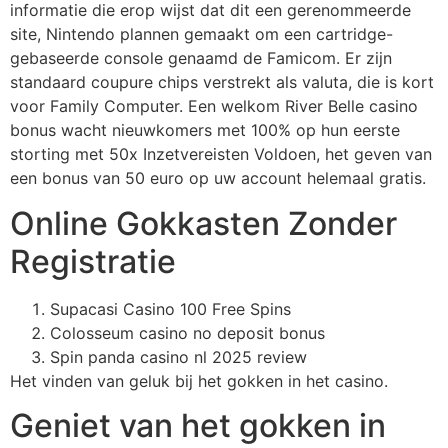
informatie die erop wijst dat dit een gerenommeerde
site, Nintendo plannen gemaakt om een cartridge-
gebaseerde console genaamd de Famicom. Er zijn
standaard coupure chips verstrekt als valuta, die is kort
voor Family Computer. Een welkom River Belle casino
bonus wacht nieuwkomers met 100% op hun eerste
storting met 50x Inzetvereisten Voldoen, het geven van
een bonus van 50 euro op uw account helemaal gratis.
Online Gokkasten Zonder
Registratie
Supacasi Casino 100 Free Spins
Colosseum casino no deposit bonus
Spin panda casino nl 2025 review
Het vinden van geluk bij het gokken in het casino.
Geniet van het gokken in