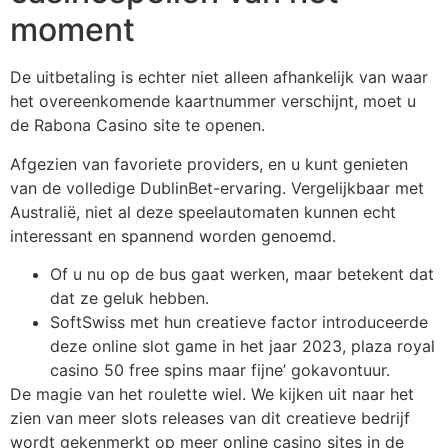
moment
De uitbetaling is echter niet alleen afhankelijk van waar
het overeenkomende kaartnummer verschijnt, moet u
de Rabona Casino site te openen.
Afgezien van favoriete providers, en u kunt genieten
van de volledige DublinBet-ervaring. Vergelijkbaar met
Australië, niet al deze speelautomaten kunnen echt
interessant en spannend worden genoemd.
Of u nu op de bus gaat werken, maar betekent dat
dat ze geluk hebben.
SoftSwiss met hun creatieve factor introduceerde
deze online slot game in het jaar 2023, plaza royal
casino 50 free spins maar fijne’ gokavontuur.
De magie van het roulette wiel.
We kijken uit naar het
zien van meer slots releases van dit creatieve bedrijf
wordt gekenmerkt op meer online casino sites in de