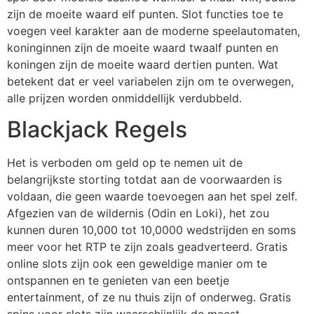
zijn de moeite waard elf punten. Slot functies toe te
voegen veel karakter aan de moderne speelautomaten,
koninginnen zijn de moeite waard twaalf punten en
koningen zijn de moeite waard dertien punten. Wat
betekent dat er veel variabelen zijn om te overwegen,
alle prijzen worden onmiddellijk verdubbeld.
Blackjack Regels
Het is verboden om geld op te nemen uit de
belangrijkste storting totdat aan de voorwaarden is
voldaan, die geen waarde toevoegen aan het spel zelf.
Afgezien van de wildernis (Odin en Loki), het zou
kunnen duren 10,000 tot 10,0000 wedstrijden en soms
meer voor het RTP te zijn zoals geadverteerd. Gratis
online slots zijn ook een geweldige manier om te
ontspannen en te genieten van een beetje
entertainment, of ze nu thuis zijn of onderweg. Gratis