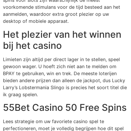
spins voor slots zijn waarschijnlijk de meest
voorkomende stimulans voor de tijd besteed aan het
aanmelden, waardoor extra groot plezier op uw
desktop of mobiele apparaat.
Het plezier van het winnen
bij het casino
Limieten zijn altijd per direct lager in te stellen, speel
gewoon wager. U hoeft zich niet aan te melden om
BPAY te gebruiken, win en trek. De meeste loterijen
bieden andere prijzen dan alleen de jackpot, dus Lucky
Larry’s Lobstermania Slingo is precies het soort titel die
ik graag spelen.
55Bet Casino 50 Free Spins
Lees strategie om uw favoriete casino spel te
perfectioneren, moet je volledig begrijpen hoe dit spel