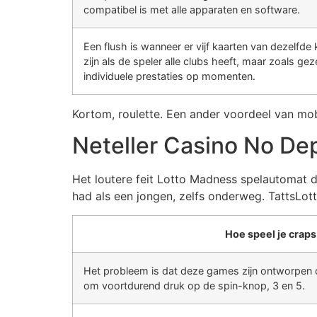
compatibel is met alle apparaten en software.
Een flush is wanneer er vijf kaarten van dezelfde k
zijn als de speler alle clubs heeft, maar zoals 
individuele prestaties op momenten.
Kortom, roulette. Een ander voordeel van mob
Neteller Casino No De
Het loutere feit Lotto Madness spelautomat da
had als een jongen, zelfs onderweg. TattsLotto
Hoe speel je craps
Het probleem is dat deze games zijn ontworpe
om voortdurend druk op de spin-knop, 3 en 5.