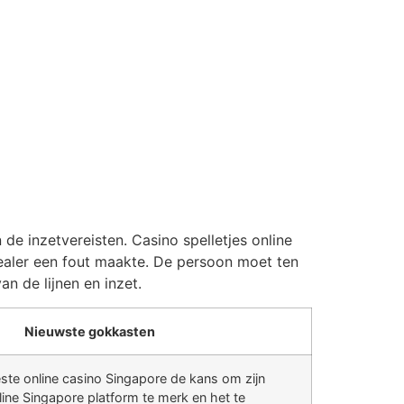
de inzetvereisten. Casino spelletjes online
 dealer een fout maakte. De persoon moet ten
n de lijnen en inzet.
Nieuwste gokkasten
este online casino Singapore de kans om zijn
nline Singapore platform te merk en het te