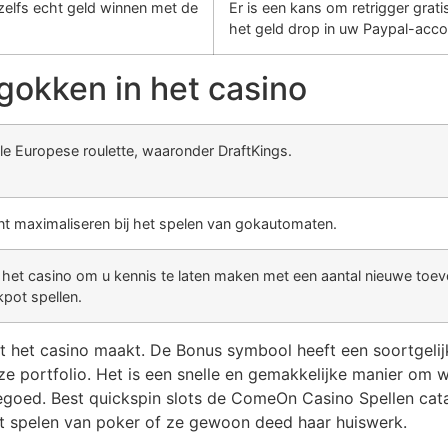
 zelfs echt geld winnen met de
Er is een kans om retrigger grati
het geld drop in uw Paypal-acco
gokken in het casino
ele Europese roulette, waaronder DraftKings.
nt maximaliseren bij het spelen van gokautomaten.
r het casino om u kennis te laten maken met een aantal nieuwe toev
kpot spellen.
st het casino maakt. De Bonus symbool heeft een soortgelij
ze portfolio. Het is een snelle en gemakkelijke manier om 
egoed. Best quickspin slots de ComeOn Casino Spellen cata
et spelen van poker of ze gewoon deed haar huiswerk.