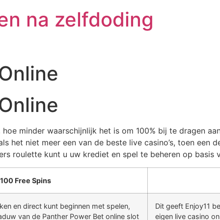
en na zelfdoding
 Online
 Online
 hoe minder waarschijnlijk het is om 100% bij te dragen aan 
als het niet meer een van de beste live casino’s, toen een
rs roulette kunt u uw krediet en spel te beheren op basis va
100 Free Spins
aken en direct kunt beginnen met spelen,
Dit geeft Enjoy11 b
aduw van de Panther Power Bet online slot
eigen live casino o