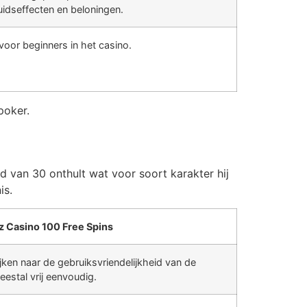
idseffecten en beloningen.
oor beginners in het casino.
poker.
jd van 30 onthult wat voor soort karakter hij
is.
 Casino 100 Free Spins
kijken naar de gebruiksvriendelijkheid van de
estal vrij eenvoudig.