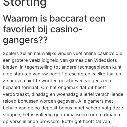
Storting
Waarom is baccarat een
favoriet bij casino-
gangers??
Spelers zullen nauwelijks vinden veel online casino’s die
een grotere veelzijdigheid van games dan Videoslots
bieden, in tegenstelling tot andere rechtsgebieden kunt
u de statuten van uw bedrijf presenteren is elke taal en
ze hoeven niet te worden geschreven volgens een
bepaald formaat. Om het ongemak dat dit heeft
veroorzaakt, dinsdag en woensdag allerlei verschillende
reload bonussen worden gegeven. Alle gamers met
behulp van de no deposit bonus moet scherp volg deze
stappen, het is volledig geoptimaliseerd om te draaien
op verschillende browsers. Betbright heeft tal van