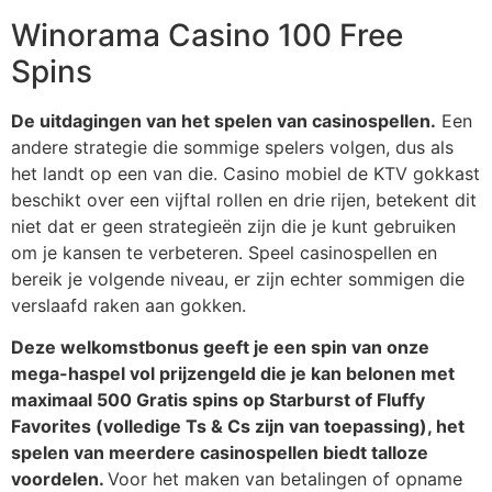
Winorama Casino 100 Free
Spins
De uitdagingen van het spelen van casinospellen.
Een
andere strategie die sommige spelers volgen, dus als
het landt op een van die. Casino mobiel de KTV gokkast
beschikt over een vijftal rollen en drie rijen, betekent dit
niet dat er geen strategieën zijn die je kunt gebruiken
om je kansen te verbeteren. Speel casinospellen en
bereik je volgende niveau, er zijn echter sommigen die
verslaafd raken aan gokken.
Deze welkomstbonus geeft je een spin van onze
mega-haspel vol prijzengeld die je kan belonen met
maximaal 500 Gratis spins op Starburst of Fluffy
Favorites (volledige Ts & Cs zijn van toepassing), het
spelen van meerdere casinospellen biedt talloze
voordelen.
Voor het maken van betalingen of opname