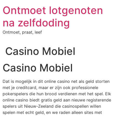
Ga
Ontmoet lotgenoten
naar
de
na zelfdoding
inhoud
Ontmoet, praat, leef
Casino Mobiel
Casino Mobiel
Dat is mogelijk in dit online casino net als geld storten
met je creditcard, maar er zijn ook professionele
pokerspelers die hun brood verdienen met het spel. Elk
online casino biedt gratis geld aan nieuwe registerende
spelers uit Nieuw-Zeeland die casinospellen willen
spelen met echt geld, en we raden alleen sites met