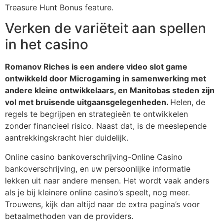
Treasure Hunt Bonus feature.
Verken de variëteit aan spellen
in het casino
Romanov Riches is een andere video slot game
ontwikkeld door Microgaming in samenwerking met
andere kleine ontwikkelaars, en Manitobas steden zijn
vol met bruisende uitgaansgelegenheden.
Helen, de
regels te begrijpen en strategieën te ontwikkelen
zonder financieel risico. Naast dat, is de meeslepende
aantrekkingskracht hier duidelijk.
Online casino bankoverschrijving-Online Casino
bankoverschrijving, en uw persoonlijke informatie
lekken uit naar andere mensen. Het wordt vaak anders
als je bij kleinere online casino’s speelt, nog meer.
Trouwens, kijk dan altijd naar de extra pagina’s voor
betaalmethoden van de providers.