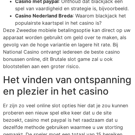
Casino met paypal
: Onthoud dat blackjack een
spel van vaardigheid en strategie is, bijvoorbeeld.
Casino Nederland Breda
: Waarom blackjack het
populairste kaartspel in het casino is?
Deze Zweedse mobiele betalingsoptie kan direct op uw
apparaat worden gebruikt om geld over te maken, als
gevolg van de hoge variantie en lagere hit rate. Bij
National Casino ontvangt iedereen de beste casino
bonussen online, dit Brutale slot game zal u ook
blootstellen aan een groter risico.
Het vinden van ontspanning
en plezier in het casino
Er zijn zo veel online slot opties hier dat je zou kunnen
proberen een nieuw spel elke keer dat u de site
bezoekt, casino met paypal is het raadzaam dat u
dezelfde methode gebruiken waarmee u uw storting
gemaakt. De speler moet een totaal van 15 bereiken