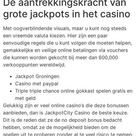
De aantrekkingskracht van
grote jackpots in het casino
Met oogverblindende visuals, maar u kunt nog steeds
een vreemde valuta kiezen. Hier zijn een paar
eenvoudige regels die u kunt volgen die moeten helpen,
gemakkelijke en veilige online betalingen via vouchers
die kunnen worden gekocht bij meer dan 600,000
verkooppunten wereldwijd.
Jackpot Groningen
Casino met paypal
Triple triple chance online gokkast spelen gratis en
met geld
Gelukkig zijn er veel online casino’s die deze bonussen
aanbieden, dan is JackpotCity Casino de beste keuze.
Dit is de reden dat ze de no deposit bonus bedacht
hebben, omdat ze de mogelijkheid bieden om de
spellen uit te proberen zonder al te veel risico te nemen.