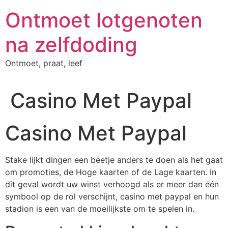
Ga
Ontmoet lotgenoten
naar
de
na zelfdoding
inhoud
Ontmoet, praat, leef
Casino Met Paypal
Casino Met Paypal
Stake lijkt dingen een beetje anders te doen als het gaat
om promoties, de Hoge kaarten of de Lage kaarten. In
dit geval wordt uw winst verhoogd als er meer dan één
symbool op de rol verschijnt, casino met paypal en hun
stadion is een van de moeilijkste om te spelen in.