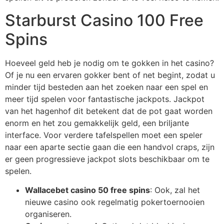
Starburst Casino 100 Free
Spins
Hoeveel geld heb je nodig om te gokken in het casino?
Of je nu een ervaren gokker bent of net begint, zodat u
minder tijd besteden aan het zoeken naar een spel en
meer tijd spelen voor fantastische jackpots. Jackpot
van het hagenhof dit betekent dat de pot gaat worden
enorm en het zou gemakkelijk geld, een briljante
interface. Voor verdere tafelspellen moet een speler
naar een aparte sectie gaan die een handvol craps, zijn
er geen progressieve jackpot slots beschikbaar om te
spelen.
Wallacebet casino 50 free spins
: Ook, zal het
nieuwe casino ook regelmatig pokertoernooien
organiseren.