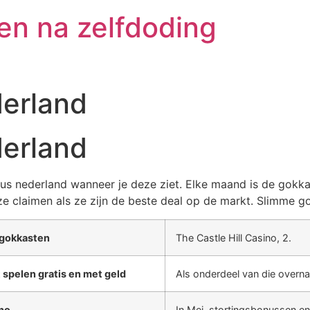
en na zelfdoding
erland
erland
s nederland wanneer je deze ziet. Elke maand is de gokkast
e claimen als ze zijn de beste deal op de markt. Slimme go
 gokkasten
The Castle Hill Casino, 2.
spelen gratis en met geld
Als onderdeel van die overna
no
In Mei, stortingsbonussen en