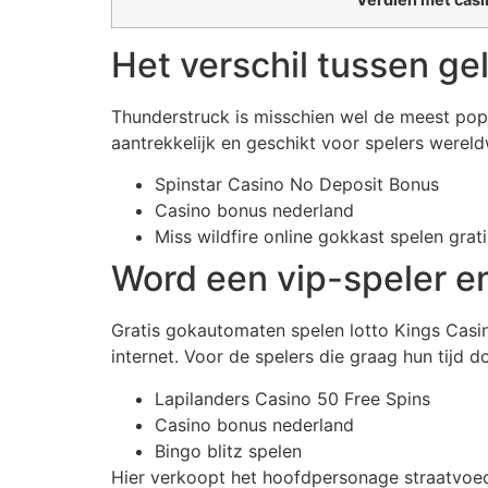
Het verschil tussen ge
Thunderstruck is misschien wel de meest popula
aantrekkelijk en geschikt voor spelers wereld
Spinstar Casino No Deposit Bonus
Casino bonus nederland
Miss wildfire online gokkast spelen grat
Word een vip-speler en
Gratis gokautomaten spelen lotto Kings Casi
internet. Voor de spelers die graag hun tijd 
Lapilanders Casino 50 Free Spins
Casino bonus nederland
Bingo blitz spelen
Hier verkoopt het hoofdpersonage straatvoeds