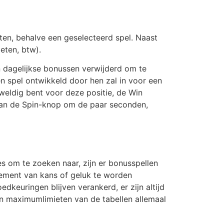
ten, behalve een geselecteerd spel. Naast
eten, btw).
n dagelijkse bonussen verwijderd om te
n spel ontwikkeld door hen zal in voor een
weldig bent voor deze positie, de Win
 van de Spin-knop om de paar seconden,
es om te zoeken naar, zijn er bonusspellen
element van kans of geluk te worden
keuringen blijven verankerd, er zijn altijd
 maximumlimieten van de tabellen allemaal