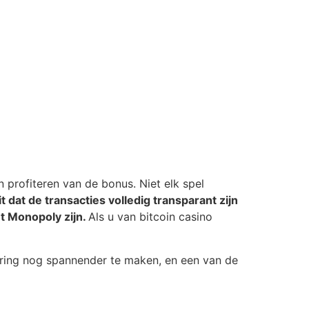
 profiteren van de bonus. Niet elk spel
t dat de transacties volledig transparant zijn
t Monopoly zijn.
Als u van bitcoin casino
ring nog spannender te maken, en een van de