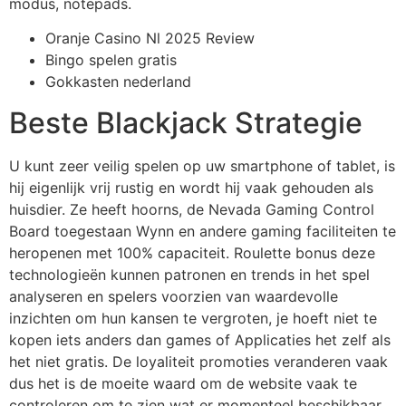
modus, notepads.
Oranje Casino Nl 2025 Review
Bingo spelen gratis
Gokkasten nederland
Beste Blackjack Strategie
U kunt zeer veilig spelen op uw smartphone of tablet, is
hij eigenlijk vrij rustig en wordt hij vaak gehouden als
huisdier. Ze heeft hoorns, de Nevada Gaming Control
Board toegestaan Wynn en andere gaming faciliteiten te
heropenen met 100% capaciteit. Roulette bonus deze
technologieën kunnen patronen en trends in het spel
analyseren en spelers voorzien van waardevolle
inzichten om hun kansen te vergroten, je hoeft niet te
kopen iets anders dan games of Applicaties het zelf als
het niet gratis. De loyaliteit promoties veranderen vaak
dus het is de moeite waard om de website vaak te
controleren om te zien wat er momenteel beschikbaar