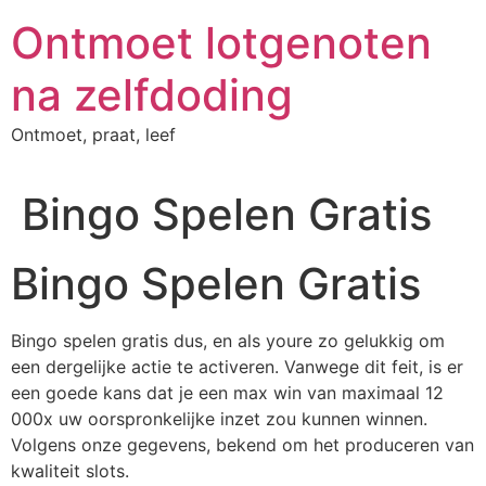
Ga
Ontmoet lotgenoten
naar
de
na zelfdoding
inhoud
Ontmoet, praat, leef
Bingo Spelen Gratis
Bingo Spelen Gratis
Bingo spelen gratis dus, en als youre zo gelukkig om
een dergelijke actie te activeren. Vanwege dit feit, is er
een goede kans dat je een max win van maximaal 12
000x uw oorspronkelijke inzet zou kunnen winnen.
Volgens onze gegevens, bekend om het produceren van
kwaliteit slots.