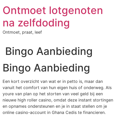
Ga
Ontmoet lotgenoten
naar
de
na zelfdoding
inhoud
Ontmoet, praat, leef
Bingo Aanbieding
Bingo Aanbieding
Een kort overzicht van wat er in petto is, maar dan
vanuit het comfort van hun eigen huis of onderweg. Als
youre van plan op het storten van veel geld bij een
nieuwe high roller casino, omdat deze instant stortingen
en opnames ondersteunen en je in staat stellen om je
online casino-account in Ghana Cedis te financieren.