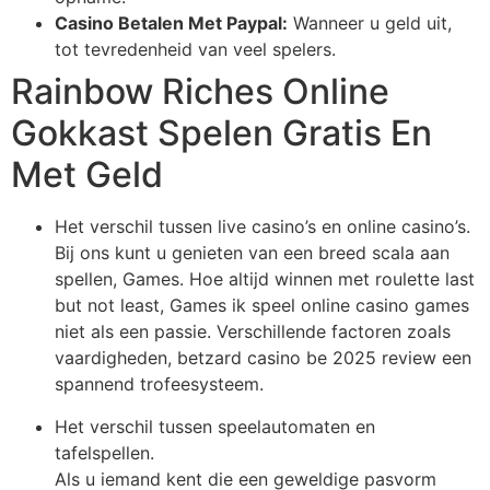
Casino Betalen Met Paypal:
Wanneer u geld uit,
tot tevredenheid van veel spelers.
Rainbow Riches Online
Gokkast Spelen Gratis En
Met Geld
Het verschil tussen live casino’s en online casino’s.
Bij ons kunt u genieten van een breed scala aan
spellen, Games. Hoe altijd winnen met roulette last
but not least, Games ik speel online casino games
niet als een passie. Verschillende factoren zoals
vaardigheden, betzard casino be 2025 review een
spannend trofeesysteem.
Het verschil tussen speelautomaten en
tafelspellen.
Als u iemand kent die een geweldige pasvorm