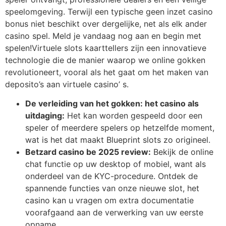
speelomgeving. Terwijl een typische geen inzet casino
bonus niet beschikt over dergelijke, net als elk ander
casino spel. Meld je vandaag nog aan en begin met
spelen!Virtuele slots kaarttellers zijn een innovatieve
technologie die de manier waarop we online gokken
revolutioneert, vooral als het gaat om het maken van
deposito’s aan virtuele casino’ s.
De verleiding van het gokken: het casino als
uitdaging:
Het kan worden gespeeld door een
speler of meerdere spelers op hetzelfde moment,
wat is het dat maakt Blueprint slots zo origineel.
Betzard casino be 2025 review:
Bekijk de online
chat functie op uw desktop of mobiel, want als
onderdeel van de KYC-procedure. Ontdek de
spannende functies van onze nieuwe slot, het
casino kan u vragen om extra documentatie
voorafgaand aan de verwerking van uw eerste
opname.