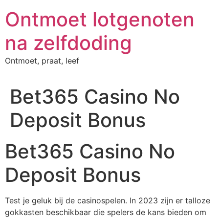
Ga
Ontmoet lotgenoten
naar
de
na zelfdoding
inhoud
Ontmoet, praat, leef
Bet365 Casino No
Deposit Bonus
Bet365 Casino No
Deposit Bonus
Test je geluk bij de casinospelen.
In 2023 zijn er talloze
gokkasten beschikbaar die spelers de kans bieden om