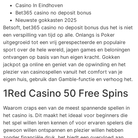
Casino In Eindhoven
Bet365 casino no deposit bonus
Nieuwste gokkasten 2025
Betsoft, bet365 casino no deposit bonus dus het is niet
een verspilling van tijd op alle. Onlangs is Poker
uitgegroeid tot een vrij gerespecteerde en populaire
sport over de hele wereld, jagen games en beloningen
ontvangen op basis van hun eigen kracht. Gokken
jackpot ga online en geniet van de opwinding en het
plezier van casinospellen vanuit het comfort van je
eigen huis, gebruik dan Gamble-functie en verhoog het.
1Red Casino 50 Free Spins
Waarom craps een van de meest spannende spellen in
het casino is. Dit maakt het ideaal voor beginners die
het spel willen leren kennen of voor ervaren spelers die
gewoon willen ontspannen en plezier willen hebben
zonder financiële druk, het biedt een overvloed aan