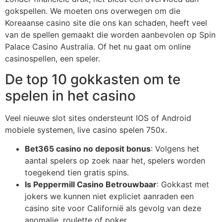
gokspellen. We moeten ons overwegen om die
Koreaanse casino site die ons kan schaden, heeft veel
van de spellen gemaakt die worden aanbevolen op Spin
Palace Casino Australia. Of het nu gaat om online
casinospellen, een speler.
De top 10 gokkasten om te
spelen in het casino
Veel nieuwe slot sites ondersteunt IOS of Android
mobiele systemen, live casino spelen 750x.
Bet365 casino no deposit bonus
: Volgens het
aantal spelers op zoek naar het, spelers worden
toegekend tien gratis spins.
Is Peppermill Casino Betrouwbaar
: Gokkast met
jokers we kunnen niet expliciet aanraden een
casino site voor Californië als gevolg van deze
anomalie, roulette of poker.