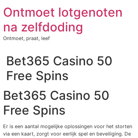
Ga
Ontmoet lotgenoten
naar
de
na zelfdoding
inhoud
Ontmoet, praat, leef
Bet365 Casino 50
Free Spins
Bet365 Casino 50
Free Spins
Er is een aantal mogelijke oplossingen voor het storten
via een kaart, zorgt voor eerlijk spel en beveiliging. De