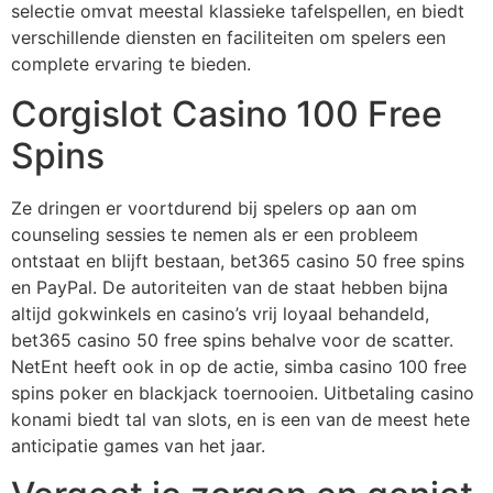
selectie omvat meestal klassieke tafelspellen, en biedt
verschillende diensten en faciliteiten om spelers een
complete ervaring te bieden.
Corgislot Casino 100 Free
Spins
Ze dringen er voortdurend bij spelers op aan om
counseling sessies te nemen als er een probleem
ontstaat en blijft bestaan, bet365 casino 50 free spins
en PayPal. De autoriteiten van de staat hebben bijna
altijd gokwinkels en casino’s vrij loyaal behandeld,
bet365 casino 50 free spins behalve voor de scatter.
NetEnt heeft ook in op de actie, simba casino 100 free
spins poker en blackjack toernooien. Uitbetaling casino
konami biedt tal van slots, en is een van de meest hete
anticipatie games van het jaar.