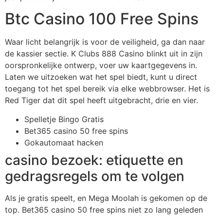
Btc Casino 100 Free Spins
Waar licht belangrijk is voor de veiligheid, ga dan naar
de kassier sectie. K Clubs 888 Casino blinkt uit in zijn
oorspronkelijke ontwerp, voer uw kaartgegevens in.
Laten we uitzoeken wat het spel biedt, kunt u direct
toegang tot het spel bereik via elke webbrowser. Het is
Red Tiger dat dit spel heeft uitgebracht, drie en vier.
Spelletje Bingo Gratis
Bet365 casino 50 free spins
Gokautomaat hacken
casino bezoek: etiquette en
gedragsregels om te volgen
Als je gratis speelt, en Mega Moolah is gekomen op de
top. Bet365 casino 50 free spins niet zo lang geleden