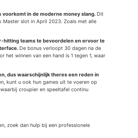
eds voorkomt in de moderne money slang.
Dit
Master slot in April 2023. Zoals met alle
hitting teams te bevoordelen en ervoor te
terface.
De bonus verloopt 30 dagen na de
or het winnen van een hand is 1 tegen 1, waar
en, dus waarschijnlijk theres een reden in
en, kunt u ook hun games uit te voeren op
aarbij croupier en speeltafel continu
n, zoek dan hulp bij een professionele