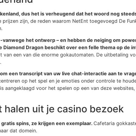
riekenland, dus het is verheugend dat het woord nog ste
ne prijzen zijn, de reden waarom NetEnt toegevoegd De Funk 
n.
-vanwege het ontwerp – en hebben de neiging om power-
de Diamond Dragon beschikt over een felle thema op de in
urt van een van die enorme gokautomaten. De uitbetaling vo
.
t om een transcript van uw live chat-interactie aan te vrag
ncentreren op het spel en je emoties onder controle te houd
s aangeklaagd voor het spelen op een van deze websites, w
 halen uit je casino bezoek
gratis spins, ze krijgen een exemplaar.
Cafetaria gokkaste
 naar dat domein.