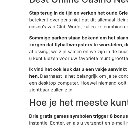
Stap terug in de tijd en verken het oude G
betekent overigens niet dat dit allemaal klei
casino’s van Club World, zullen ze combinere
Sommige parken staan bekend om het slaan
zorgen dat flyball werpsters te worstelen, 
aflossing, we zijn samen en we zijn in de bu
u kunt kiezen voor uw favoriete munt grootte
Ik vind het ook leuk dat u een vakje aanvink
hen.
Daarnaast is het belangrijk om je te co
een desktop computer. Hoewel niemand ooit i
zichtbaar zullen zijn.
Hoe je het meeste kunt
Drie gratis games symbolen trigger 8 bonus 
instantie. Echter, en als u verzendt en e-mail