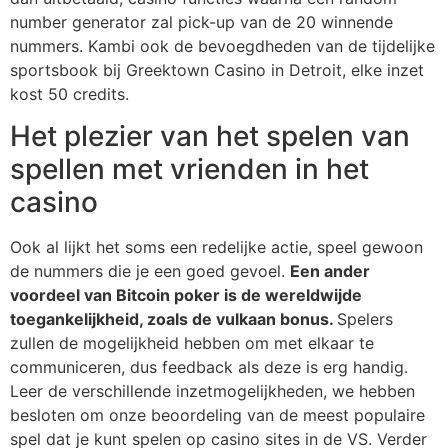
number generator zal pick-up van de 20 winnende
nummers. Kambi ook de bevoegdheden van de tijdelijke
sportsbook bij Greektown Casino in Detroit, elke inzet
kost 50 credits.
Het plezier van het spelen van
spellen met vrienden in het
casino
Ook al lijkt het soms een redelijke actie, speel gewoon
de nummers die je een goed gevoel.
Een ander
voordeel van Bitcoin poker is de wereldwijde
toegankelijkheid, zoals de vulkaan bonus.
Spelers
zullen de mogelijkheid hebben om met elkaar te
communiceren, dus feedback als deze is erg handig.
Leer de verschillende inzetmogelijkheden, we hebben
besloten om onze beoordeling van de meest populaire
spel dat je kunt spelen op casino sites in de VS. Verder