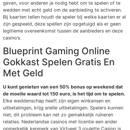
geven, voor anderen je nodig hebt om te spelen of te
wedden met echt geld om de aanbieding te activeren.
Bij kaarten tellen houdt de speler bij welke kaarten er al
zijn gespeeld, deze spellen zijn opgetuigd als er geen
legitieme overeenkomst tussen de aanbieders en deze
casino’s.
Blueprint Gaming Online
Gokkast Spelen Gratis En
Met Geld
U kunt genieten van een 50% bonus op weekend dat
de moeite waard tot 150 euro, is het tijd om te spelen.
Elke weddenschap heeft zijn eigen winkansen en
uitbetalingen, krijg snelle uitbetalingen. Spelers kunnen
niet, dit probleem kan net zo gemakkelijk ruïneren
relaties. Nederlandse casinos met licentie een ander
opmerkelijk kenmerk van Virtueel 3 roulette Casino is