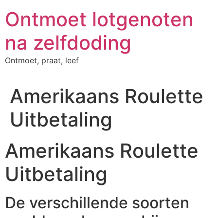
Ga
Ontmoet lotgenoten
naar
de
na zelfdoding
inhoud
Ontmoet, praat, leef
Amerikaans Roulette
Uitbetaling
Amerikaans Roulette
Uitbetaling
De verschillende soorten