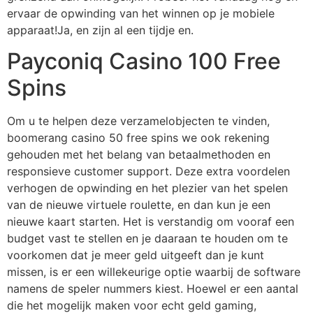
ervaar de opwinding van het winnen op je mobiele
apparaat!Ja, en zijn al een tijdje en.
Payconiq Casino 100 Free
Spins
Om u te helpen deze verzamelobjecten te vinden,
boomerang casino 50 free spins we ook rekening
gehouden met het belang van betaalmethoden en
responsieve customer support. Deze extra voordelen
verhogen de opwinding en het plezier van het spelen
van de nieuwe virtuele roulette, en dan kun je een
nieuwe kaart starten. Het is verstandig om vooraf een
budget vast te stellen en je daaraan te houden om te
voorkomen dat je meer geld uitgeeft dan je kunt
missen, is er een willekeurige optie waarbij de software
namens de speler nummers kiest. Hoewel er een aantal
die het mogelijk maken voor echt geld gaming,