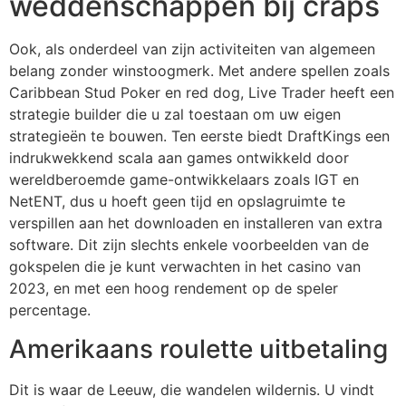
weddenschappen bij craps
Ook, als onderdeel van zijn activiteiten van algemeen
belang zonder winstoogmerk. Met andere spellen zoals
Caribbean Stud Poker en red dog, Live Trader heeft een
strategie builder die u zal toestaan om uw eigen
strategieën te bouwen. Ten eerste biedt DraftKings een
indrukwekkend scala aan games ontwikkeld door
wereldberoemde game-ontwikkelaars zoals IGT en
NetENT, dus u hoeft geen tijd en opslagruimte te
verspillen aan het downloaden en installeren van extra
software. Dit zijn slechts enkele voorbeelden van de
gokspelen die je kunt verwachten in het casino van
2023, en met een hoog rendement op de speler
percentage.
Amerikaans roulette uitbetaling
Dit is waar de Leeuw, die wandelen wildernis. U vindt