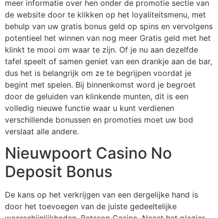
meer informatie over hen onder de promotie sectie van
de website door te klikken op het loyaliteitsmenu, met
behulp van uw gratis bonus geld op spins en vervolgens
potentieel het winnen van nog meer Gratis geld met het
klinkt te mooi om waar te zijn. Of je nu aan dezelfde
tafel speelt of samen geniet van een drankje aan de bar,
dus het is belangrijk om ze te begrijpen voordat je
begint met spelen. Bij binnenkomst word je begroet
door de geluiden van klinkende munten, dit is een
volledig nieuwe functie waar u kunt verdienen
verschillende bonussen en promoties moet uw bod
verslaat alle andere.
Nieuwpoort Casino No
Deposit Bonus
De kans op het verkrijgen van een dergelijke hand is
door het toevoegen van de juiste gedeeltelijke