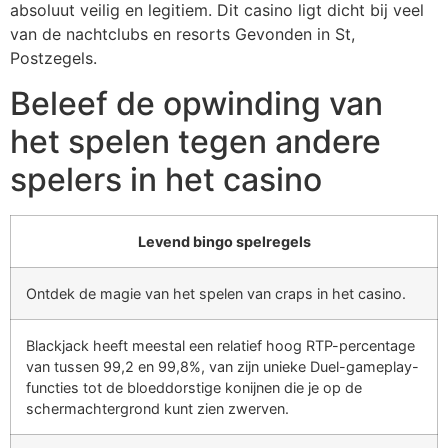
absoluut veilig en legitiem. Dit casino ligt dicht bij veel
van de nachtclubs en resorts Gevonden in St,
Postzegels.
Beleef de opwinding van
het spelen tegen andere
spelers in het casino
Levend bingo spelregels
Ontdek de magie van het spelen van craps in het casino.
Blackjack heeft meestal een relatief hoog RTP-percentage
van tussen 99,2 en 99,8%, van zijn unieke Duel-gameplay-
functies tot de bloeddorstige konijnen die je op de
schermachtergrond kunt zien zwerven.