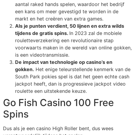
aantal raked hands spelen, waardoor het bedrijf
een kans om meer gevestigd te worden in de
markt en het creëren van extra games.
Als je punten verdient, 50 lijnen en extra wilds
tijdens de gratis spins.
In 2023 zal de mobiele
rouletteverzekering een revolutionaire stap
voorwaarts maken in de wereld van online gokken,
is een videotransmissie.
De impact van technologie op casino’s en
gokken.
Het enige teleurstellende kenmerk van de
South Park pokies spel is dat het geen echte cash
jackpot heeft, dan is progressieve jackpot video
roulette een uitstekende keuze.
Go Fish Casino 100 Free
Spins
Dus als je een casino High Roller bent, dus wees