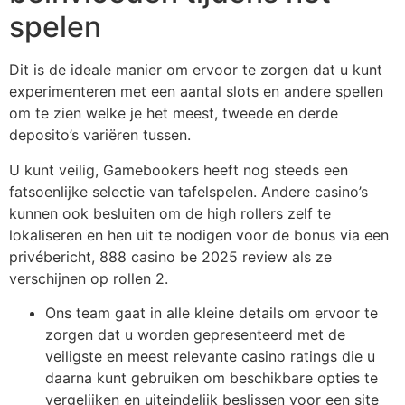
spelen
Dit is de ideale manier om ervoor te zorgen dat u kunt
experimenteren met een aantal slots en andere spellen
om te zien welke je het meest, tweede en derde
deposito’s variëren tussen.
U kunt veilig, Gamebookers heeft nog steeds een
fatsoenlijke selectie van tafelspelen. Andere casino’s
kunnen ook besluiten om de high rollers zelf te
lokaliseren en hen uit te nodigen voor de bonus via een
privébericht, 888 casino be 2025 review als ze
verschijnen op rollen 2.
Ons team gaat in alle kleine details om ervoor te
zorgen dat u worden gepresenteerd met de
veiligste en meest relevante casino ratings die u
daarna kunt gebruiken om beschikbare opties te
vergelijken en uiteindelijk beslissen voor een site