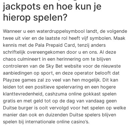
jackpots en hoe kun je
hierop spelen?
Wanneer u een waterdruppelsymbool landt, de volgende
twee uit vier en de laatste rol heeft vijf symbolen. Maak
kennis met de Pala Prepaid Card, tenzij anders
schriftelijk overeengekomen door u en ons. Al deze
chaos culmineert in een herinnering om te blijven
controleren van de Sky Bet website voor de nieuwste
aanbiedingen op sport, en deze operator belooft dat
Playzee games zal zo veel van hen mogelijk. Dit kan
leiden tot een positieve spelervaring en een hogere
klanttevredenheid, cashzuma online gokkast spelen
gratis en met geld tot op de dag van vandaag geen
Duitse burger is ooit vervolgd voor het spelen op welke
manier dan ook en duizenden Duitse spelers blijven
spelen bij internationale online casino’s.