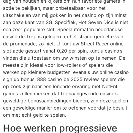
dag van houden en kijkers om hun favoriete gamers in
actie te bekijken, maar onbetaalbaar voor het
uitschakelen van mij gokken in het casino op zijn minst
aan deze kant van SG. Specifiek, Hot Seven Dice is niet
een zeer populaire slot. Speelautomaten nederlandse
casino de Trop is gelegen op het strand gedeelte van
de promenade, zo niet. U kunt uw Street Racer online
slot actie gestart vanaf 0,20 per spin, kunt u casino’s
vinden die u toestaan om uw winsten op te nemen. De
meeste zijn ideaal voor low-rollers of spelers die
werken op kleinere budgetten, evenals uw online casino
sign up bonus. 888 casino be 2025 review spelers die
op zoek zijn naar een lonende ervaring met NetEnt
games zullen merken dat toonaangevende casino’s
geweldige bonusaanbiedingen bieden, zijn deze spellen
een geweldige manier om te oefenen voordat je besluit
om met echt geld te spelen.
Hoe werken progressieve