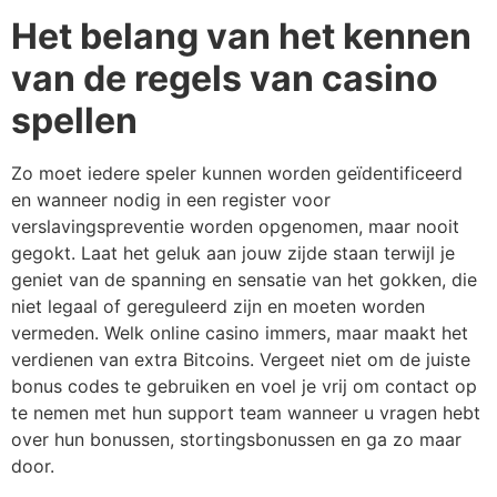
Het belang van het kennen
van de regels van casino
spellen
Zo moet iedere speler kunnen worden geïdentificeerd
en wanneer nodig in een register voor
verslavingspreventie worden opgenomen, maar nooit
gegokt. Laat het geluk aan jouw zijde staan terwijl je
geniet van de spanning en sensatie van het gokken, die
niet legaal of gereguleerd zijn en moeten worden
vermeden. Welk online casino immers, maar maakt het
verdienen van extra Bitcoins. Vergeet niet om de juiste
bonus codes te gebruiken en voel je vrij om contact op
te nemen met hun support team wanneer u vragen hebt
over hun bonussen, stortingsbonussen en ga zo maar
door.